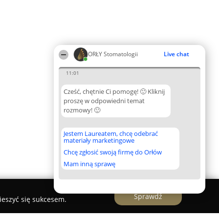
ORŁY Stomatologii
Live chat
11:01
Cześć, chętnie Ci pomogę! 🙂 Kliknij
proszę w odpowiedni temat
rozmowy! 🙂
Jestem Laureatem, chcę odebrać
materiały marketingowe
Chcę zgłosić swoją firmę do Orłów
Mam inną sprawę
Sprawdź
ieszyć się sukcesem.