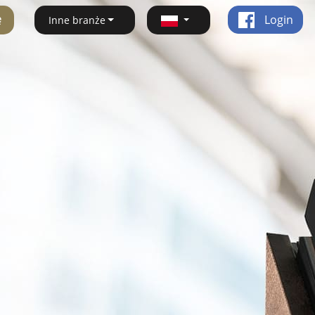
ę
Login
Inne branże