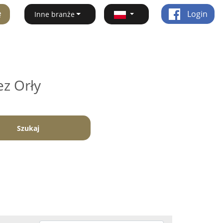
ę
Login
Inne branże
ez Orły
Szukaj