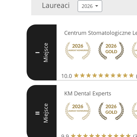
Laureaci
2026
Centrum Stomatologiczne L
Miejsce
I
10.0
KM Dental Experts
Miejsce
II
9.9
(