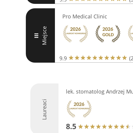
Pro Medical Clinic
Miejsce
III
9.9
(
lek. stomatolog Andrzej Mu
Laureaci
8.5