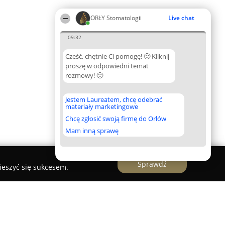
ORŁY Stomatologii
Live chat
09:32
Cześć, chętnie Ci pomogę! 🙂 Kliknij
proszę w odpowiedni temat
rozmowy! 🙂
Jestem Laureatem, chcę odebrać
materiały marketingowe
Chcę zgłosić swoją firmę do Orłów
Mam inną sprawę
Sprawdź
ieszyć się sukcesem.