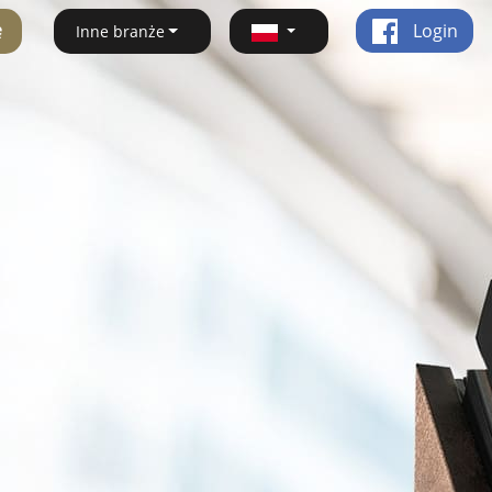
ę
Login
Inne branże