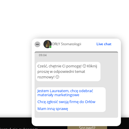
ORŁY Stomatologii
Live chat
09:04
Cześć, chętnie Ci pomogę! 🙂 Kliknij
proszę w odpowiedni temat
rozmowy! 🙂
Jestem Laureatem, chcę odebrać
materiały marketingowe
Chcę zgłosić swoją firmę do Orłów
Mam inną sprawę
Sprawdź