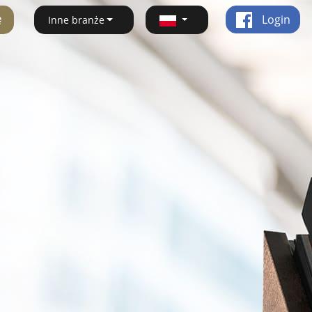
ę
Login
Inne branże