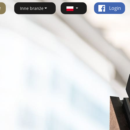
ę
Login
Inne branże