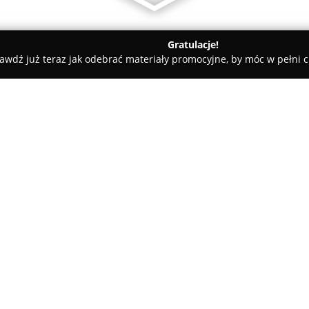
Gratulacje!
awdź już teraz jak odebrać materiały promocyjne, by móc w pełni c
tysta Zabrze MA-Dent
O firmie:
MA-Dent
to przychodnia stomat
się na zapewnianiu kompleksow
wysokiego poziomu profesjonal
nieprzerwanie od 2010 roku, p
Pokaż więcej >>
szeroki zakres usług skierowany
złożony z doświadczonych sto
wspomagającego regularnie pod
licznych kursach medycznych.