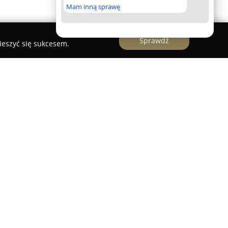
Mam inną sprawę
Sprawdź
ieszyć się sukcesem.
ologiczna zlokalizowana w Zabrzu, która skupia
ej opieki dentystycznej oraz utrzymaniu
izmu i komfortu dla pacjentów. Działając
lacówka stopniowo buduje renomę, oferując
ch zarówno do dorosłych, jak i dzieci. Zespół
matologów oraz wykwalifikowanego personelu
nosi swoje kwalifikacje poprzez uczestnictwo w