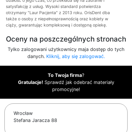
dbałość o jego czas, co przekłada się na zaufanie i
satysfakcję z usług. Wysoki standard potwierdza
otrzymany "Laur Pacjenta" z 2013 roku. OrisDent dba
także o osoby z niepełnosprawnością oraz kobiety w
ciąży, gwarantując kompleksową i dostępną opiekę.
Oceny na poszczególnych stronach
Tylko zalogowani użytkownicy maja dostęp do tych
danych.
Kliknij, aby się zalogować.
To Twoja firma
?
Gratulacje!
Sprawdź jak odebrać materiały
promocyjne!
Wrocław
Stefana Jaracza 88