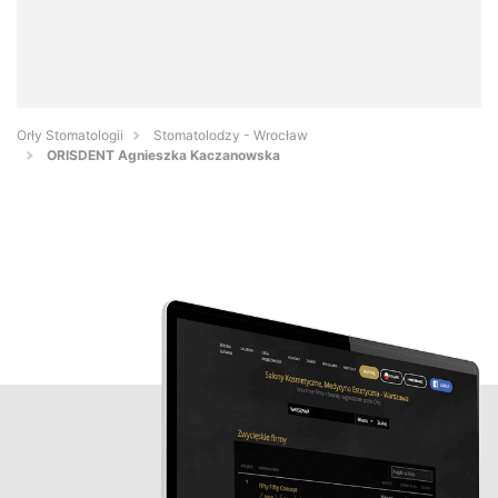
Orły Stomatologii
Stomatolodzy - Wrocław
ORISDENT Agnieszka Kaczanowska