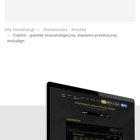
Orły Stomatologii
Stomatolodzy - Wrocław
Ćwirko - gabinet stomatologiczny, implanto protetyczny,
invisalign