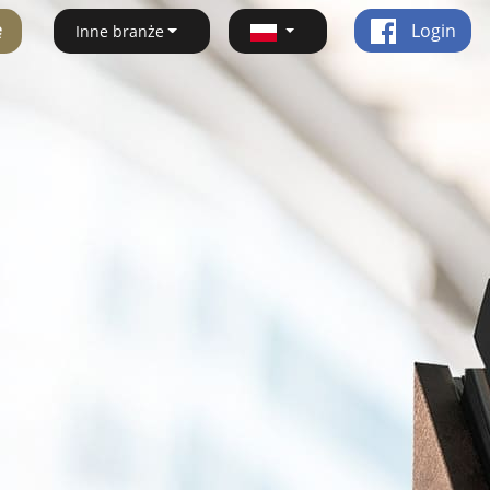
ę
Login
Inne branże