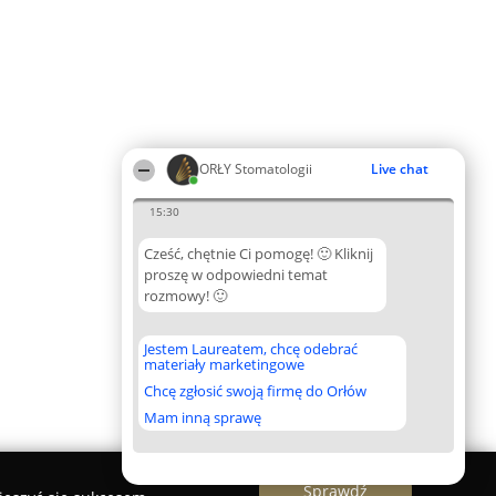
ORŁY Stomatologii
Live chat
15:30
Cześć, chętnie Ci pomogę! 🙂 Kliknij
proszę w odpowiedni temat
rozmowy! 🙂
Jestem Laureatem, chcę odebrać
materiały marketingowe
Chcę zgłosić swoją firmę do Orłów
Mam inną sprawę
Sprawdź