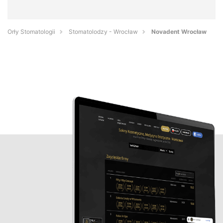
Orły Stomatologii
Stomatolodzy - Wrocław
Novadent Wrocław