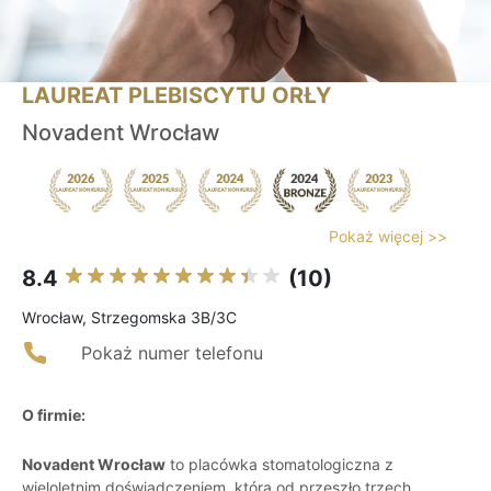
LAUREAT PLEBISCYTU ORŁY
Novadent Wrocław
Pokaż więcej >>
8.4
(10)
Wrocław, Strzegomska 3B/3C
Pokaż numer telefonu
O firmie:
Novadent Wrocław
to placówka stomatologiczna z
wieloletnim doświadczeniem, która od przeszło trzech