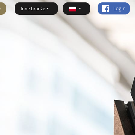
ę
Login
Inne branże