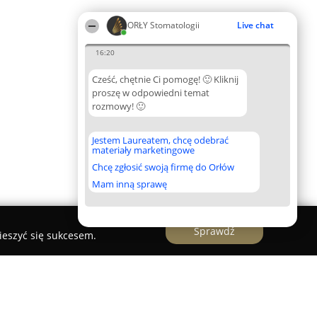
ORŁY Stomatologii
Live chat
16:20
Cześć, chętnie Ci pomogę! 🙂 Kliknij
proszę w odpowiedni temat
rozmowy! 🙂
Jestem Laureatem, chcę odebrać
materiały marketingowe
Chcę zgłosić swoją firmę do Orłów
Mam inną sprawę
Sprawdź
ieszyć się sukcesem.