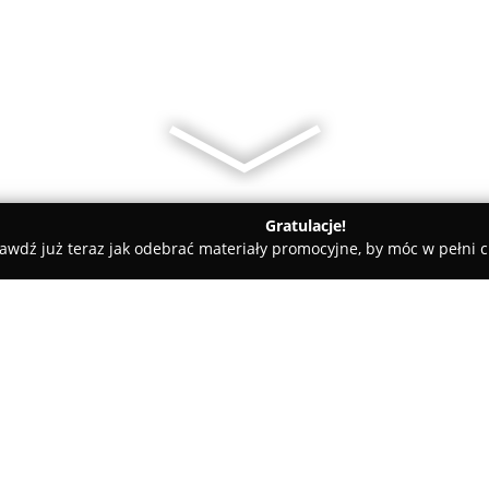
Gratulacje!
awdź już teraz jak odebrać materiały promocyjne, by móc w pełni c
i-Dental Dulińska Teresa
O firmie:
Gabinet stomatologiczny
Uni-D