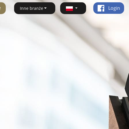
ę
Login
Inne branże