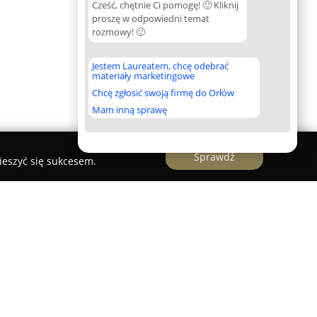
Cześć, chętnie Ci pomogę! 🙂 Kliknij
proszę w odpowiedni temat
rozmowy! 🙂
Jestem Laureatem, chcę odebrać
materiały marketingowe
Chcę zgłosić swoją firmę do Orłów
Mam inną sprawę
Sprawdź
ieszyć się sukcesem.
ental Dulińska Teresa
zlokalizowany we