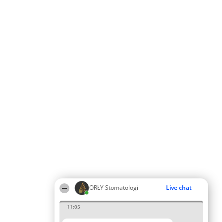
ORŁY Stomatologii
Live chat
11:05