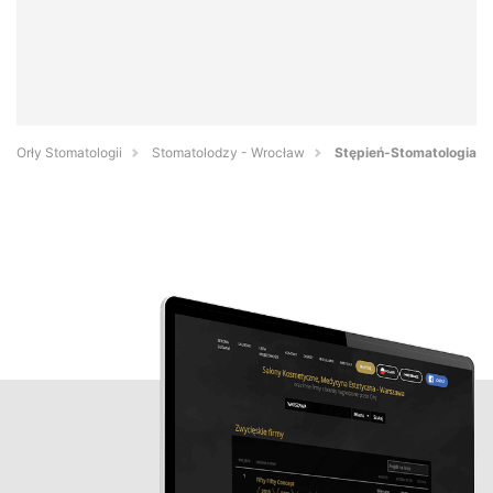
Orły Stomatologii
Stomatolodzy - Wrocław
Stępień-Stomatologia