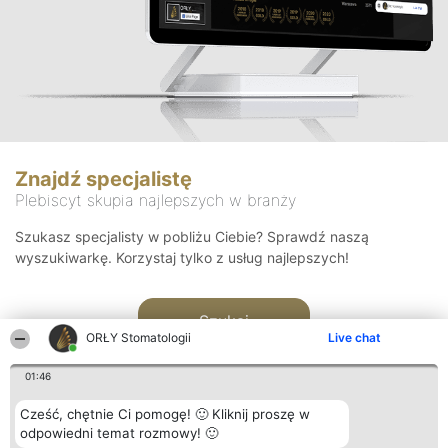
Znajdź specjalistę
Plebiscyt skupia najlepszych w branży
Szukasz specjalisty w pobliżu Ciebie? Sprawdź naszą
wyszukiwarkę. Korzystaj tylko z usług najlepszych!
Szukaj
ORŁY Stomatologii
Live chat
01:46
Cześć, chętnie Ci pomogę! 🙂 Kliknij proszę w
odpowiedni temat rozmowy! 🙂