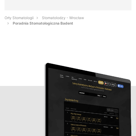
Orły Stomatologii
Stomatolodzy - Wrocław
Poradnia Stomatologiczna Badent