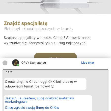
Znajdź specjalistę
Plebiscyt skupia najlepszych w branży
Szukasz specjalisty w pobliżu Ciebie? Sprawdź naszą
wyszukiwarkę. Korzystaj tylko z usług najlepszych!
Szukaj
ORŁY Stomatologii
Live chat
19:01
Cześć, chętnie Ci pomogę! 🙂 Kliknij proszę w
odpowiedni temat rozmowy! 🙂
Organizator plebiscytu
Plebiscyt
Kontakt
Jestem Laureatem, chcę odebrać materiały
Bright Side Solutions sp. z o.
Laureaci
Kontakt
marketingowe
o. sp. k.
Lista
ul. Ruska 22
wszystkich
Chcę zgłosić swoją firmę do Orłów
Wrocław 50-079
Laureatów