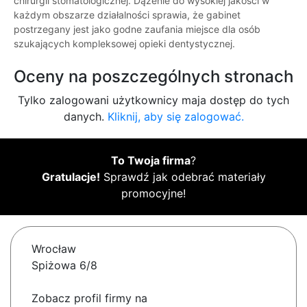
chirurgii stomatologicznej. Dążenie do wysokiej jakości w
każdym obszarze działalności sprawia, że gabinet
postrzegany jest jako godne zaufania miejsce dla osób
szukających kompleksowej opieki dentystycznej.
Oceny na poszczególnych stronach
Tylko zalogowani użytkownicy maja dostęp do tych
danych.
Kliknij, aby się zalogować.
To Twoja firma
?
Gratulacje!
Sprawdź jak odebrać materiały
promocyjne!
Wrocław
Spiżowa 6/8
Zobacz profil firmy na