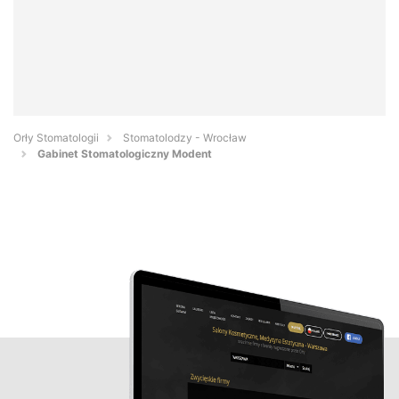
Orły Stomatologii
Stomatolodzy - Wrocław
Gabinet Stomatologiczny Modent