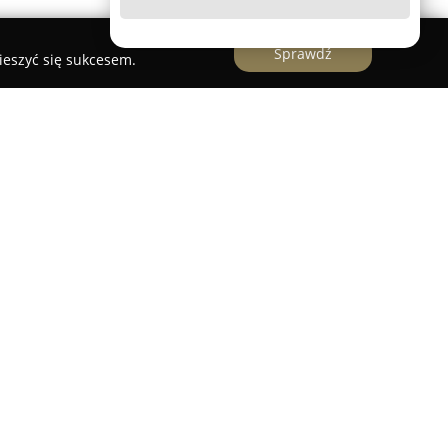
Sprawdź
ieszyć się sukcesem.
eszcząca się przy ulicy Młodych Techników 7, jest
 szeroki wachlarz usług stomatologicznych na
ąca od 1992 roku, placówka zapewnia pacjentom
ii zachowawczej wraz z endodoncją, ortodoncji,
także w zaawansowanych zabiegach chirurgii
erowana regeneracja kości. Oferta LiveDent
 estetyczną i dziecięcą oraz dedykowane leczenie