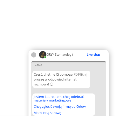
ORŁY Stomatologii
Live chat
23:03
Cześć, chętnie Ci pomogę! 🙂 Kliknij
proszę w odpowiedni temat
rozmowy! 🙂
Jestem Laureatem, chcę odebrać
materiały marketingowe
Chcę zgłosić swoją firmę do Orłów
Mam inną sprawę