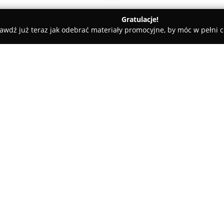
Gratulacje!
awdź już teraz jak odebrać materiały promocyjne, by móc w pełni c
veDent Clinic
O firmie:
LiveDent Clinic
z Wrocławia, mi
uznanym ośrodkiem oferującym
wysokim poziomie. Funkcjonuj
wsparcie w zakresie stomatolog
Pokaż więcej >>
protetyki oraz implantologii.
Klinika wyspecjalizowała się 
stomatologicznej, takich jak st
obejmuje również stomatologię