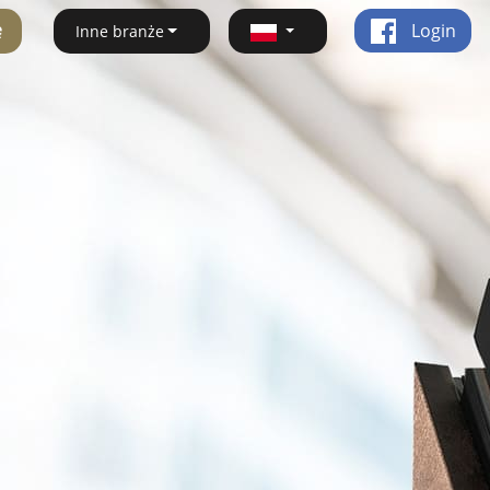
ę
Login
Inne branże