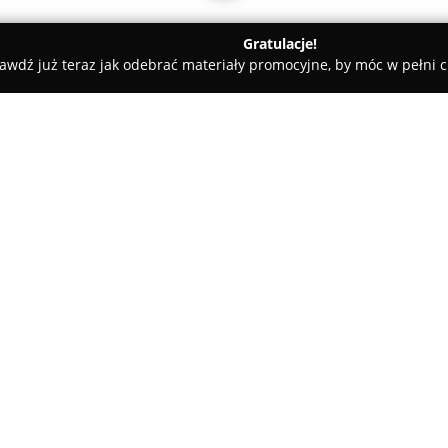
Gratulacje!
awdź już teraz jak odebrać materiały promocyjne, by móc w pełni c
ental Corner -zdrowo się uśmiecham
ham
O firmie:
Klinika
Dental Corner
zlokaliz
centrum stomatologiczne, w kt
specjalistów z różnych obszaró
kompleksowej opieki stomatolo
Pokaż więcej >>
profilaktyki po złożone zabieg
podejściu do leczenia, nie ogra
także podejmując działania zmi
przyczyn problemów zdrowotn