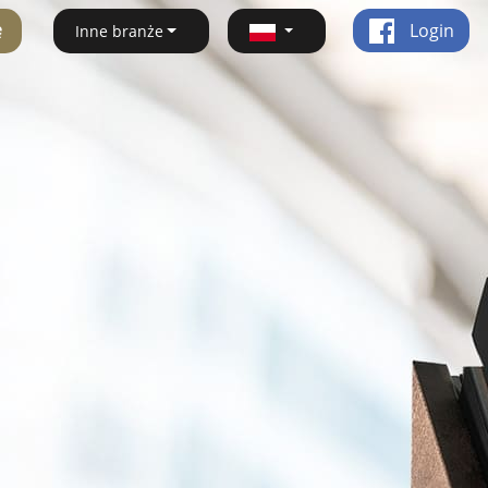
ę
Login
Inne branże