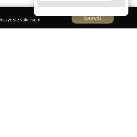
Sprawdź
ieszyć się sukcesem.
owana we Wrocławiu stanowi nowoczesne
órym pracuje interdyscyplinarny zespół
w stomatologii. Misją placówki jest zapewnianie
gicznej obejmującej pełne spektrum usług – od
i. Zespół koncentruje się na wieloaspektowym
niczając się jedynie do łagodzenia objawów, lecz
erzające do zidentyfikowania i eliminacji
ych.