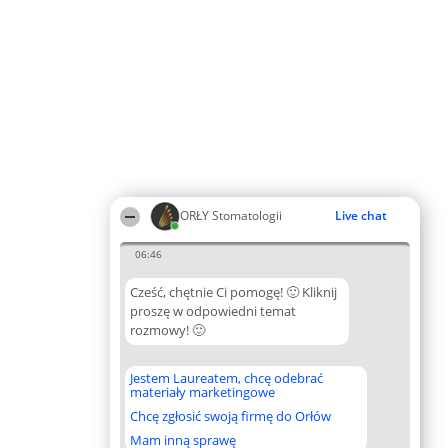
ORŁY Stomatologii
Live chat
06:46
Cześć, chętnie Ci pomogę! 🙂 Kliknij
proszę w odpowiedni temat
rozmowy! 🙂
Jestem Laureatem, chcę odebrać
materiały marketingowe
Chcę zgłosić swoją firmę do Orłów
Mam inną sprawę