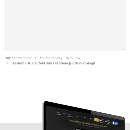
Orły Stomatologii
Stomatolodzy - Wrocław
Asdent-Gruca Centrum Ortodoncji i Stomatologii