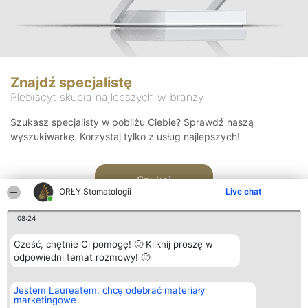
Znajdź specjalistę
Plebiscyt skupia najlepszych w branży
Szukasz specjalisty w pobliżu Ciebie? Sprawdź naszą
wyszukiwarkę. Korzystaj tylko z usług najlepszych!
Szukaj
ORŁY Stomatologii
Live chat
08:24
Cześć, chętnie Ci pomogę! 🙂 Kliknij proszę w
odpowiedni temat rozmowy! 🙂
Organizator plebiscytu
Plebiscyt
Kontakt
Jestem Laureatem, chcę odebrać materiały
Bright Side Solutions sp. z o.
Laureaci
Kontakt
marketingowe
o. sp. k.
Lista