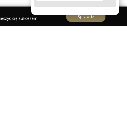
Sprawdź
ieszyć się sukcesem.
ogiczny zlokalizowany we Wrocławiu przy ulicy
wany w świadczeniu kompleksowych usług z
y tam zespół składa się z doświadczonych
zabiegi z dziedzin takich jak stomatologia
ncja, chirurgia stomatologiczna, implantologia,
a dziecięca. Placówka wdraża nowoczesne
awansowanego sprzętu diagnostycznego i
puterowego znieczulenia CALAJECT, co przekłada
jentów podczas procedur.