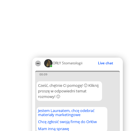
ORŁY Stomatologii
Live chat
00:09
Cześć, chętnie Ci pomogę! 🙂 Kliknij
proszę w odpowiedni temat
rozmowy! 🙂
Jestem Laureatem, chcę odebrać
materiały marketingowe
Chcę zgłosić swoją firmę do Orłów
Mam inną sprawę