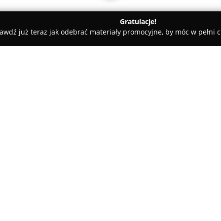
Gratulacje!
awdź już teraz jak odebrać materiały promocyjne, by móc w pełni c
ntalcity - dentysta wrocław
O firmie:
Dentalcity
to gabinet stomatol
Wietrznej 18/1B, wyspecjalizo
zakresu stomatologii. Pracując
stomatologów, którzy wykonują 
Pokaż więcej >>
zachowawcza, protetyka, ortodo
profilaktyka oraz stomatologi
technologie, korzystając z za
zabiegowego oraz systemu kom
się na zwiększony komfort pac