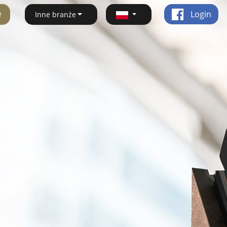
ę
Login
Inne branże