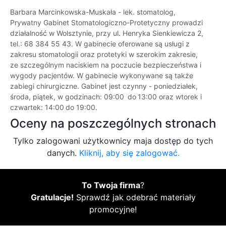
Barbara Marcinkowska-Muskała - lek. stomatolog,
Prywatny Gabinet Stomatologiczno-Protetyczny prowadzi
działalność w Wolsztynie, przy ul. Henryka Sienkiewicza 2,
tel.: 68 384 55 43. W gabinecie oferowane są usługi z
zakresu stomatologii oraz protetyki w szerokim zakresie,
ze szczególnym naciskiem na poczucie bezpieczeństwa i
wygody pacjentów. W gabinecie wykonywane są także
zabiegi chirurgiczne. Gabinet jest czynny - poniedziałek,
środa, piątek, w godzinach: 09:00 do 13:00 oraz wtorek i
czwartek: 14:00 do 19:00.
Oceny na poszczególnych stronach
Tylko zalogowani użytkownicy maja dostęp do tych
danych.
Kliknij, aby się zalogować.
To Twoja firma
?
Gratulacje!
Sprawdź jak odebrać materiały
promocyjne!