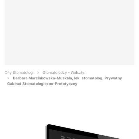
Orły Stomatologii
Stomatolodzy - Wolsztyn
Barbara Marcinkowska-Muskała, lek. stomatolog, Prywatny
Gabinet Stomatologiczno-Protetyczny