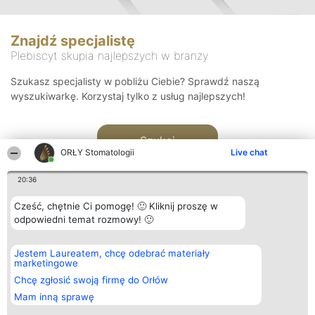
Znajdź specjalistę
Plebiscyt skupia najlepszych w branży
Szukasz specjalisty w pobliżu Ciebie? Sprawdź naszą
wyszukiwarkę. Korzystaj tylko z usług najlepszych!
Szukaj
ORŁY Stomatologii
Live chat
20:36
Cześć, chętnie Ci pomogę! 🙂 Kliknij proszę w
odpowiedni temat rozmowy! 🙂
Organizator plebiscytu
Plebiscyt
Kontakt
Jestem Laureatem, chcę odebrać materiały
Bright Side Solutions sp. z o.
Laureaci
Kontakt
marketingowe
o. sp. k.
Lista
ul. Ruska 22
wszystkich
Chcę zgłosić swoją firmę do Orłów
Wrocław 50-079
Laureatów
Mam inną sprawę
KRS 0000749100 | Regon
Zasady
381313360 | NIP 8943132676
Regulamin