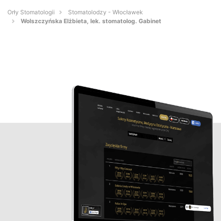
Orły Stomatologii
Stomatolodzy - Włocławek
Wolszczyńska Elżbieta, lek. stomatolog. Gabinet