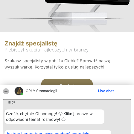
Znajdź specjalistę
Plebiscyt skupia najlepszych w branży
Szukasz specjalisty w pobliżu Ciebie? Sprawdź naszą
wyszukiwarkę. Korzystaj tylko z usług najlepszych!
Szukaj
ORŁY Stomatologii
Live chat
18:07
Cześć, chętnie Ci pomogę! 🙂 Kliknij proszę w
odpowiedni temat rozmowy! 🙂
Organizator plebiscytu
Plebiscyt
Kontakt
Jestem Laureatem, chcę odebrać materiały