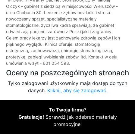
Olczyk - gabinet z siedzibą w miejscowości Wieruszów -
ulica Chobanin 80. Leczenie zębów bez bólu i stresu -
nowoczesny sprzęt, specjalistyczne materiały
stomatologiczne, życzliwa kadra sprawiają, że gabinet
odwiedzają pacjenci zarówno z Polski jaki i zagranicy.
Celem pracy lekarzy jest zachowanie zdrowia zębów i ich
pięknego wyglądu. Klinika oferuje: stomatologię
estetyczną, zachowawczą, chirurgię stomatologiczną,
protetykę, zabiegi wybielania zębów, itd. Kontakt w celu
umówienia wizyt - 601 054 593.
Oceny na poszczególnych stronach
Tylko zalogowani użytkownicy maja dostęp do tych
danych.
Kliknij, aby się zalogować.
To Twoja firma
?
Gratulacje!
Sprawdź jak odebrać materiały
promocyjne!