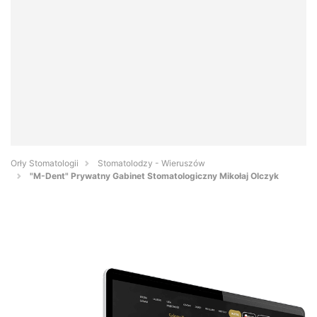
Orły Stomatologii
Stomatolodzy - Wieruszów
"M-Dent" Prywatny Gabinet Stomatologiczny Mikołaj Olczyk