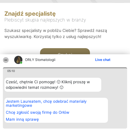
Znajdź specjalistę
Plebiscyt skupia najlepszych w branży
Szukasz specjalisty w pobliżu Ciebie? Sprawdź naszą
wyszukiwarkę. Korzystaj tylko z usług najlepszych!
Szukaj
ORŁY Stomatologii
Live chat
05:10
Cześć, chętnie Ci pomogę! 🙂 Kliknij proszę w
odpowiedni temat rozmowy! 🙂
Organizator plebiscytu
Plebiscyt
Kontakt
Jestem Laureatem, chcę odebrać materiały
Bright Side Solutions sp. z o.
Laureaci
Kontakt
marketingowe
o. sp. k.
Lista
ul. Ruska 22
wszystkich
Chcę zgłosić swoją firmę do Orłów
Wrocław 50-079
Laureatów
Mam inną sprawę
KRS 0000749100 | Regon
Zasady
381313360 | NIP 8943132676
Regulamin
+48 508 492 400
Polityka