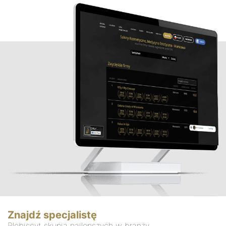
Znajdź specjalistę
Plebiscyt skupia najlepszych w branży