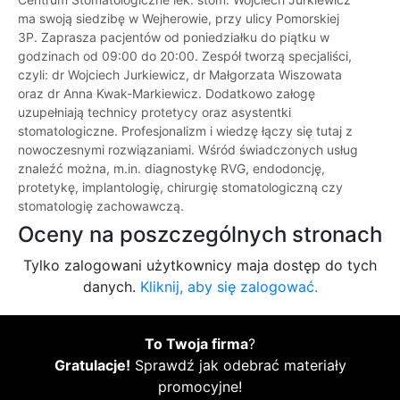
ma swoją siedzibę w Wejherowie, przy ulicy Pomorskiej
3P. Zaprasza pacjentów od poniedziałku do piątku w
godzinach od 09:00 do 20:00. Zespół tworzą specjaliści,
czyli: dr Wojciech Jurkiewicz, dr Małgorzata Wiszowata
oraz dr Anna Kwak-Markiewicz. Dodatkowo załogę
uzupełniają technicy protetycy oraz asystentki
stomatologiczne. Profesjonalizm i wiedzę łączy się tutaj z
nowoczesnymi rozwiązaniami. Wśród świadczonych usług
znaleźć można, m.in. diagnostykę RVG, endodoncję,
protetykę, implantologię, chirurgię stomatologiczną czy
stomatologię zachowawczą.
Oceny na poszczególnych stronach
Tylko zalogowani użytkownicy maja dostęp do tych
danych.
Kliknij, aby się zalogować.
To Twoja firma
?
Gratulacje!
Sprawdź jak odebrać materiały
promocyjne!