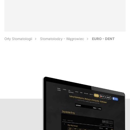
Orły Stomatologii
Stomatolodzy - Wągrowiec
EURO - DENT