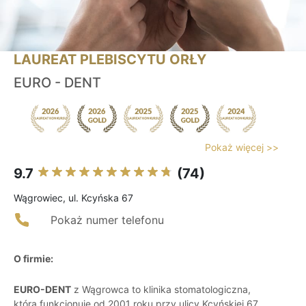
LAUREAT PLEBISCYTU ORŁY
EURO - DENT
Pokaż więcej >>
9.7
(74)
Wągrowiec, ul. Kcyńska 67
Pokaż numer telefonu
O firmie:
EURO-DENT
z Wągrowca to klinika stomatologiczna,
która funkcjonuje od 2001 roku przy ulicy Kcyńskiej 67.