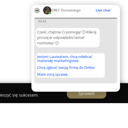
ORŁY Stomatologii
Live chat
03:55
Cześć, chętnie Ci pomogę! 🙂 Kliknij
proszę w odpowiedni temat
rozmowy! 🙂
Jestem Laureatem, chcę odebrać
materiały marketingowe
Chcę zgłosić swoją firmę do Orłów
Mam inną sprawę
Sprawdź
ieszyć się sukcesem.