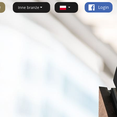
ę
Login
Inne branże