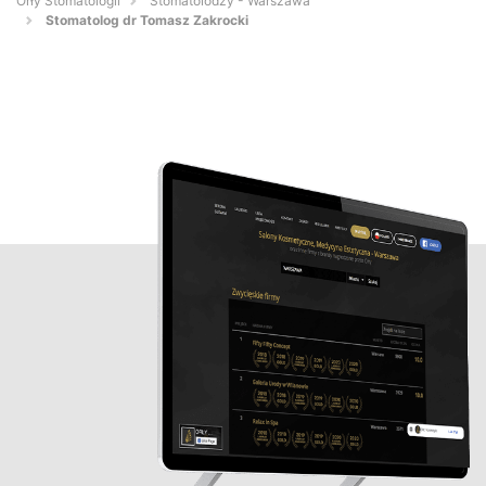
Orły Stomatologii
Stomatolodzy - Warszawa
Stomatolog dr Tomasz Zakrocki