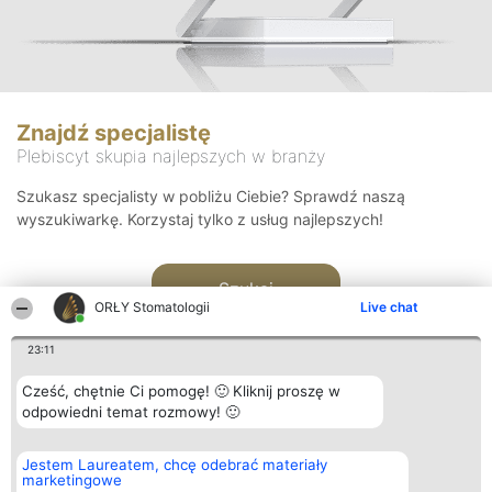
Znajdź specjalistę
Plebiscyt skupia najlepszych w branży
Szukasz specjalisty w pobliżu Ciebie? Sprawdź naszą
wyszukiwarkę. Korzystaj tylko z usług najlepszych!
Szukaj
ORŁY Stomatologii
Live chat
23:11
Cześć, chętnie Ci pomogę! 🙂 Kliknij proszę w
odpowiedni temat rozmowy! 🙂
Organizator plebiscytu
Plebiscyt
Kontakt
Jestem Laureatem, chcę odebrać materiały
Bright Side Solutions sp. z o.
Laureaci
Kontakt
marketingowe
o. sp. k.
Lista