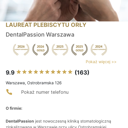
LAUREAT PLEBISCYTU ORŁY
DentalPassion Warszawa
Pokaż więcej >>
9.9
(163)
Warszawa, Ostrobramska 126
Pokaż numer telefonu
O firmie:
DentalPassion
jest nowoczesną kliniką stomatologiczną
zlokalizowaną w Warszawie przy ulicy Ostrobramskiej