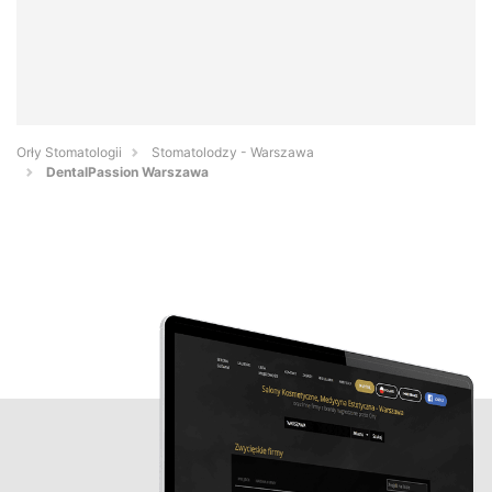
Orły Stomatologii
Stomatolodzy - Warszawa
DentalPassion Warszawa