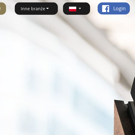
ę
Login
Inne branże