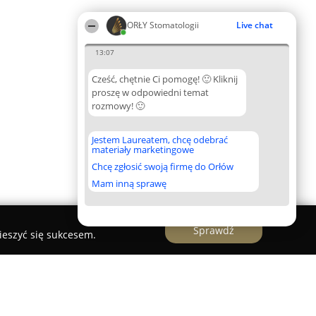
ORŁY Stomatologii
Live chat
13:07
Cześć, chętnie Ci pomogę! 🙂 Kliknij
proszę w odpowiedni temat
rozmowy! 🙂
Jestem Laureatem, chcę odebrać
materiały marketingowe
Chcę zgłosić swoją firmę do Orłów
Mam inną sprawę
Sprawdź
ieszyć się sukcesem.