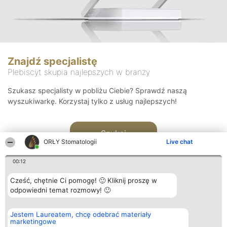
Znajdź specjalistę
Plebiscyt skupia najlepszych w branży
Szukasz specjalisty w pobliżu Ciebie? Sprawdź naszą
wyszukiwarkę. Korzystaj tylko z usług najlepszych!
Szukaj
ORŁY Stomatologii
Live chat
00:12
Cześć, chętnie Ci pomogę! 🙂 Kliknij proszę w
odpowiedni temat rozmowy! 🙂
Organizator plebiscytu
Plebiscyt
Kontakt
Jestem Laureatem, chcę odebrać materiały
Bright Side Solutions sp. z o.
Laureaci
Kontakt
marketingowe
o. sp. k.
Lista