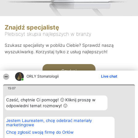
Znajdź specjalistę
Plebiscyt skupia najlepszych w branży
Szukasz specjalisty w pobliżu Ciebie? Sprawdź naszą
wyszukiwarkę. Korzystaj tylko z usług najlepszych!
Szukaj
ORŁY Stomatologii
Live chat
15:07
Cześć, chętnie Ci pomogę! 🙂 Kliknij proszę w
odpowiedni temat rozmowy! 🙂
Organizator plebiscytu
Plebiscyt
Kontakt
Jestem Laureatem, chcę odebrać materiały
Bright Side Solutions sp. z o.
Laureaci
Kontakt
marketingowe
o. sp. k.
Lista
ul. Ruska 22
wszystkich
Chcę zgłosić swoją firmę do Orłów
Wrocław 50-079
Laureatów