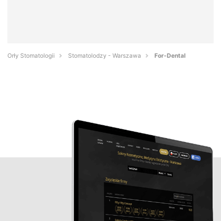
Orły Stomatologii
Stomatolodzy - Warszawa
For-Dental