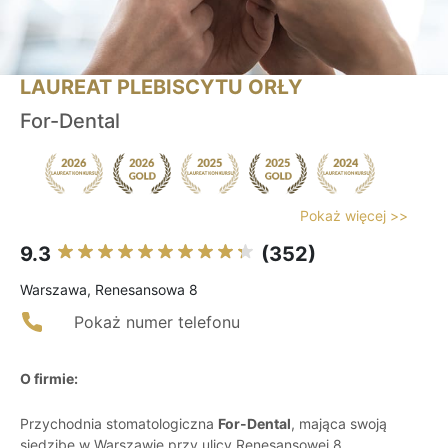
LAUREAT PLEBISCYTU ORŁY
For-Dental
Pokaż więcej >>
9.3
(352)
Warszawa, Renesansowa 8
Pokaż numer telefonu
O firmie:
Przychodnia stomatologiczna
For-Dental
, mająca swoją
siedzibę w Warszawie przy ulicy Renesansowej 8,