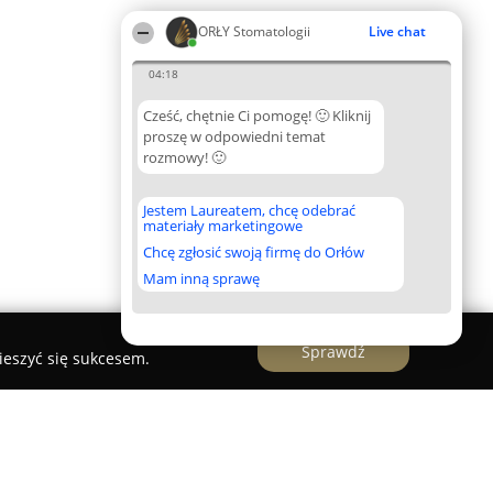
ORŁY Stomatologii
Live chat
04:18
Cześć, chętnie Ci pomogę! 🙂 Kliknij
proszę w odpowiedni temat
rozmowy! 🙂
Jestem Laureatem, chcę odebrać
materiały marketingowe
Chcę zgłosić swoją firmę do Orłów
Mam inną sprawę
Sprawdź
ieszyć się sukcesem.
tez Tarchomin, Białołęka