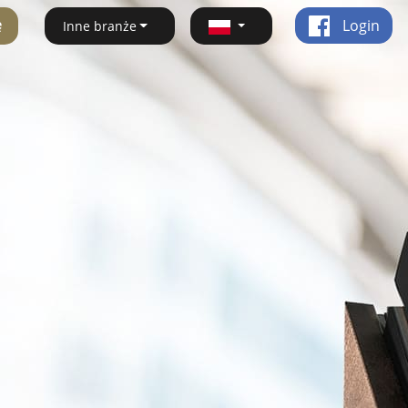
ę
Login
Inne branże