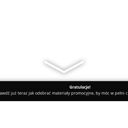
Gratulacje!
awdź już teraz jak odebrać materiały promocyjne, by móc w pełni c
dr Artur Pietrzyk - stomatolog, protetyk, dentysta, naprawa pro