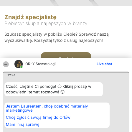
Znajdź specjalistę
Plebiscyt skupia najlepszych w branży
Szukasz specjalisty w pobliżu Ciebie? Sprawdź naszą
wyszukiwarkę. Korzystaj tylko z usług najlepszych!
Szukaj
ORŁY Stomatologii
Live chat
22:44
Cześć, chętnie Ci pomogę! 🙂 Kliknij proszę w
odpowiedni temat rozmowy! 🙂
Organizator plebiscytu
Plebiscyt
Kontakt
Jestem Laureatem, chcę odebrać materiały
Bright Side Solutions sp. z o.
Laureaci
Kontakt
marketingowe
o. sp. k.
Lista
ul. Ruska 22
wszystkich
Chcę zgłosić swoją firmę do Orłów
Wrocław 50-079
Laureatów
Mam inną sprawę
KRS 0000749100 | Regon
Zasady
381313360 | NIP 8943132676
Regulamin