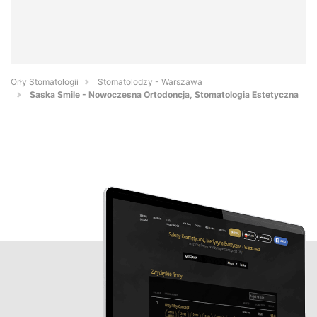
Orły Stomatologii
Stomatolodzy - Warszawa
Saska Smile - Nowoczesna Ortodoncja, Stomatologia Estetyczna