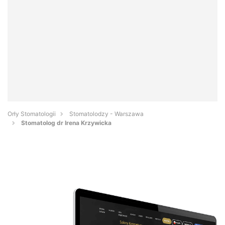
Orły Stomatologii
Stomatolodzy - Warszawa
Stomatolog dr Irena Krzywicka