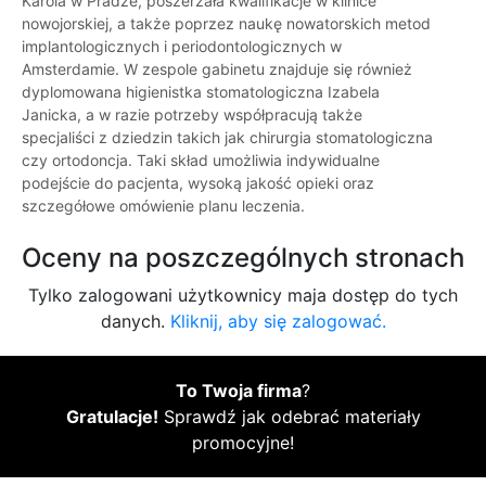
Karola w Pradze, poszerzała kwalifikacje w klinice
nowojorskiej, a także poprzez naukę nowatorskich metod
implantologicznych i periodontologicznych w
Amsterdamie. W zespole gabinetu znajduje się również
dyplomowana higienistka stomatologiczna Izabela
Janicka, a w razie potrzeby współpracują także
specjaliści z dziedzin takich jak chirurgia stomatologiczna
czy ortodoncja. Taki skład umożliwia indywidualne
podejście do pacjenta, wysoką jakość opieki oraz
szczegółowe omówienie planu leczenia.
Oceny na poszczególnych stronach
Tylko zalogowani użytkownicy maja dostęp do tych
danych.
Kliknij, aby się zalogować.
To Twoja firma
?
Gratulacje!
Sprawdź jak odebrać materiały
promocyjne!