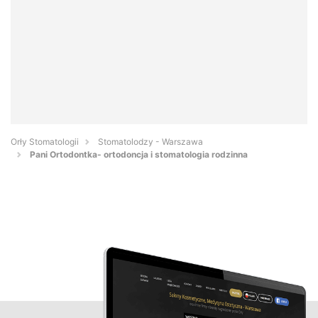
Orły Stomatologii
Stomatolodzy - Warszawa
Pani Ortodontka- ortodoncja i stomatologia rodzinna