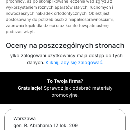
próchnicy, aż po skomplikowane leczenie wad zgryzu z
wykorzystaniem różnych aparatów stałych, ruchomych i
nowoczesnych nakładek ortodontycznych. Obiekt jest
dostosowany do potrzeb osób z niepełnosprawnościami,
zapewnia kącik dla dzieci oraz komfortową atmosferę
podczas wizyt.
Oceny na poszczególnych stronach
Tylko zalogowani użytkownicy maja dostęp do tych
danych.
Kliknij, aby się zalogować.
To Twoja firma
?
Gratulacje!
Sprawdź jak odebrać materiały
promocyjne!
Warszawa
gen. R. Abrahama 12 lok. 209