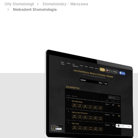
Orły Stomatologii
Stomatolodzy - Warszawa
Niebodent Stomatologia