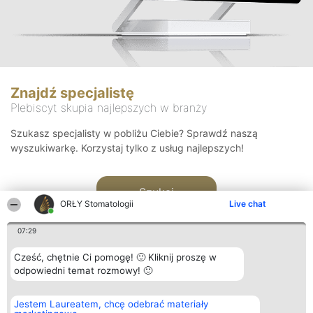
Znajdź specjalistę
Plebiscyt skupia najlepszych w branży
Szukasz specjalisty w pobliżu Ciebie? Sprawdź naszą
wyszukiwarkę. Korzystaj tylko z usług najlepszych!
Szukaj
ORŁY Stomatologii
Live chat
07:29
Cześć, chętnie Ci pomogę! 🙂 Kliknij proszę w
odpowiedni temat rozmowy! 🙂
Organizator plebiscytu
Plebiscyt
Kontakt
Jestem Laureatem, chcę odebrać materiały
Bright Side Solutions sp. z o.
Laureaci
Kontakt