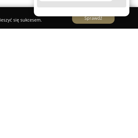
Sprawdź
ieszyć się sukcesem.
ntologii Aleksdent
jest rodzinną kliniką
3 roku oferuje kompleksowe usługi dentystyczne w
woją ofertę do pacjentów w każdym wieku, od
zarówno profilaktykę, jak i zaawansowane zabiegi
adczonych usług wchodzą implantologia,
ogiczna, protetyka, endodoncja, periodontologia
i zachowawcza.
sdent wdraża innowacyjne techniki leczenia oraz