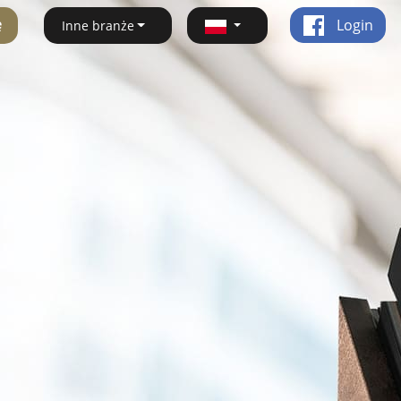
ę
Login
Inne branże