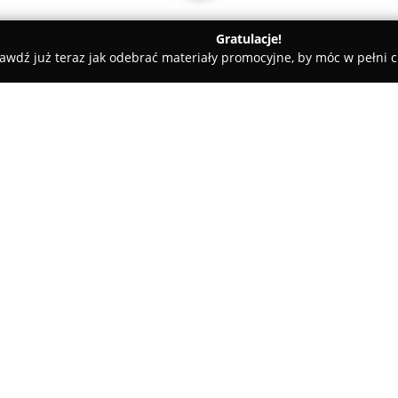
Gratulacje!
awdź już teraz jak odebrać materiały promocyjne, by móc w pełni c
Centrum Stomatologii i Implantologii "Aleksdent"
ii "Aleksdent"
O firmie:
Centrum Stomatologii i Impla
stomatologiczną, która od 200
Warszawie. Placówka kieruje s
dzieci po seniorów, obejmując 
Pokaż więcej >>
stomatologiczne. W zakres świ
ortodoncja, chirurgia stomatol
oraz stomatologia estetyczna 
W codziennej działalności Alek