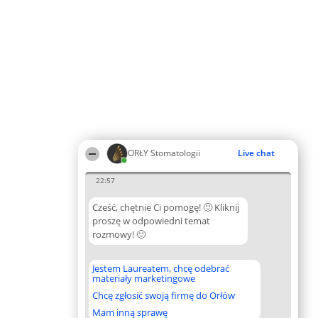
ORŁY Stomatologii
Live chat
22:57
Cześć, chętnie Ci pomogę! 🙂 Kliknij
proszę w odpowiedni temat
rozmowy! 🙂
Jestem Laureatem, chcę odebrać
materiały marketingowe
Chcę zgłosić swoją firmę do Orłów
Mam inną sprawę