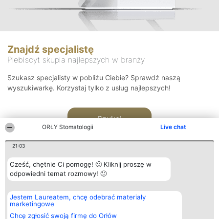
Znajdź specjalistę
Plebiscyt skupia najlepszych w branży
Szukasz specjalisty w pobliżu Ciebie? Sprawdź naszą
wyszukiwarkę. Korzystaj tylko z usług najlepszych!
Szukaj
ORŁY Stomatologii
Live chat
21:03
Cześć, chętnie Ci pomogę! 🙂 Kliknij proszę w
odpowiedni temat rozmowy! 🙂
Organizator plebiscytu
Plebiscyt
Kontakt
Jestem Laureatem, chcę odebrać materiały
Bright Side Solutions sp. z o.
Laureaci
Kontakt
marketingowe
o. sp. k.
Lista
ul. Ruska 22
wszystkich
Chcę zgłosić swoją firmę do Orłów