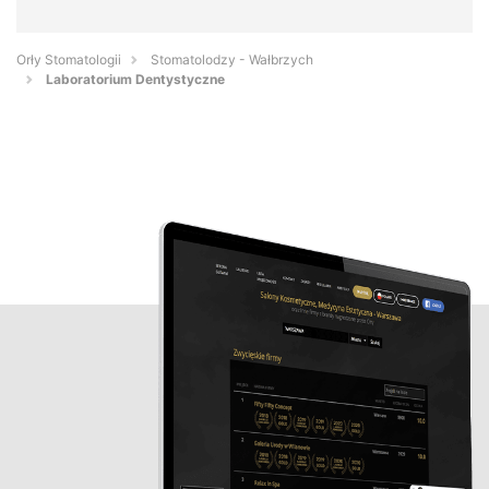
Orły Stomatologii
Stomatolodzy - Wałbrzych
Laboratorium Dentystyczne