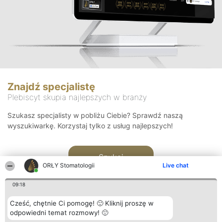
Znajdź specjalistę
Plebiscyt skupia najlepszych w branży
Szukasz specjalisty w pobliżu Ciebie? Sprawdź naszą
wyszukiwarkę. Korzystaj tylko z usług najlepszych!
Szukaj
ORŁY Stomatologii
Live chat
09:18
Cześć, chętnie Ci pomogę! 🙂 Kliknij proszę w
odpowiedni temat rozmowy! 🙂