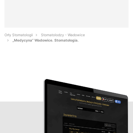
Orły Stomatologii
Stomatolodzy - Wadowice
„Medycyna” Wadowice. Stomatologia.