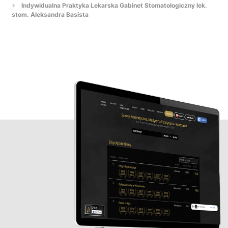
Indywidualna Praktyka Lekarska Gabinet Stomatologiczny lek.
stom. Aleksandra Basista