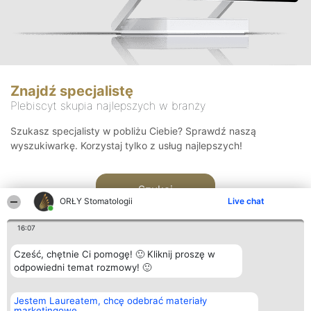
Znajdź specjalistę
Plebiscyt skupia najlepszych w branży
Szukasz specjalisty w pobliżu Ciebie? Sprawdź naszą
wyszukiwarkę. Korzystaj tylko z usług najlepszych!
Szukaj
ORŁY Stomatologii
Live chat
16:07
Cześć, chętnie Ci pomogę! 🙂 Kliknij proszę w
odpowiedni temat rozmowy! 🙂
Organizator plebiscytu
Plebiscyt
Kontakt
Jestem Laureatem, chcę odebrać materiały
Bright Side Solutions sp. z o.
Laureaci
Kontakt
marketingowe