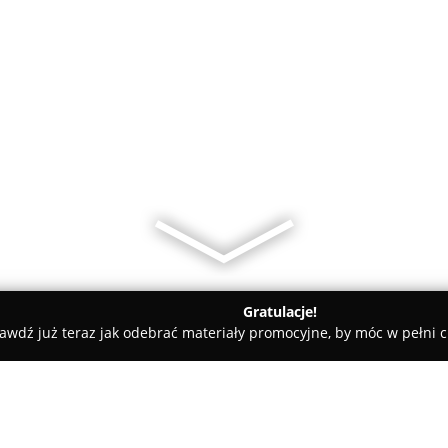
Gratulacje!
awdź już teraz jak odebrać materiały promocyjne, by móc w pełni c
ry
Dentagra. Prywatna opieka stomatologiczna. Harkawy A.