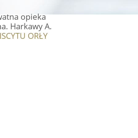
watna opieka
na. Harkawy A.
ISCYTU ORŁY