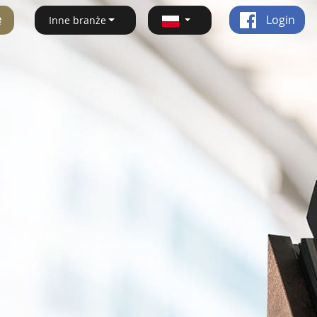
ę
Login
Inne branże