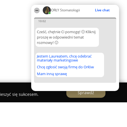
ORŁY Stomatologii
Live chat
10:02
Cześć, chętnie Ci pomogę! 🙂 Kliknij
proszę w odpowiedni temat
rozmowy! 🙂
Jestem Laureatem, chcę odebrać
materiały marketingowe
Chcę zgłosić swoją firmę do Orłów
Mam inną sprawę
Sprawdź
ieszyć się sukcesem.