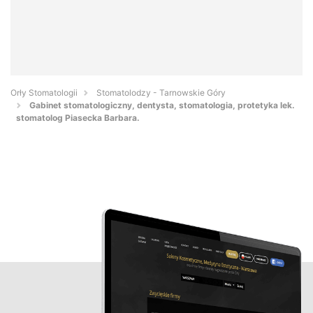
Orły Stomatologii
Stomatolodzy - Tarnowskie Góry
Gabinet stomatologiczny, dentysta, stomatologia, protetyka lek.
stomatolog Piasecka Barbara.