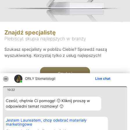
Znajdź specjalistę
Plebiscyt skupia najlepszych w branży
Szukasz specjalisty w pobliżu Ciebie? Sprawdź naszą
wyszukiwarkę. Korzystaj tylko z usług najlepszych!
Szukaj
ORŁY Stomatologii
Live chat
10:22
Cześć, chętnie Ci pomogę! 🙂 Kliknij proszę w
odpowiedni temat rozmowy! 🙂
Organizator plebiscytu
Plebiscyt
Kontakt
Jestem Laureatem, chcę odebrać materiały
Bright Side Solutions sp. z o.
Laureaci
Kontakt
marketingowe
o. sp. k.
Lista
ul. Ruska 22
wszystkich