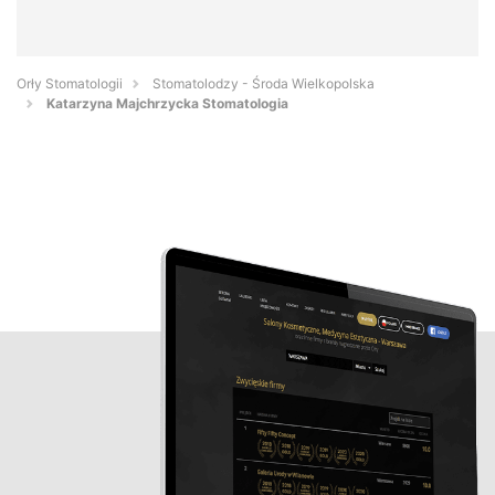
Orły Stomatologii
Stomatolodzy - Środa Wielkopolska
Katarzyna Majchrzycka Stomatologia