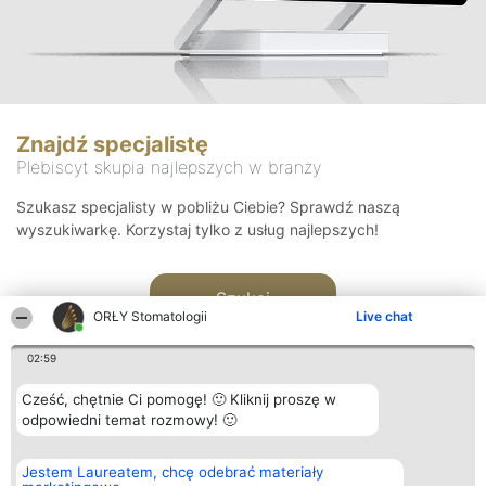
Znajdź specjalistę
Plebiscyt skupia najlepszych w branży
Szukasz specjalisty w pobliżu Ciebie? Sprawdź naszą
wyszukiwarkę. Korzystaj tylko z usług najlepszych!
Szukaj
ORŁY Stomatologii
Live chat
02:59
Cześć, chętnie Ci pomogę! 🙂 Kliknij proszę w
odpowiedni temat rozmowy! 🙂
Organizator plebiscytu
Plebiscyt
Kontakt
Jestem Laureatem, chcę odebrać materiały
Bright Side Solutions sp. z o.
Laureaci
Kontakt