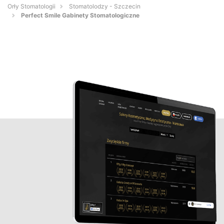
Orły Stomatologii
Stomatolodzy - Szczecin
Perfect Smile Gabinety Stomatologiczne